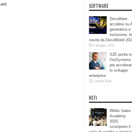
arti
SOFTWARE
DocuWare
accelera su 
generativa e
inclusione, le
novità da DocuWorld 202
6 Maggio 2026
S2E punta s
OutSystems
per accelera
lo sviluppo
enterprise
2 Aprile 2026
RETI
Wildix Sales
Academy
2025:
scomporre il
ciclo di vendita e ripensa