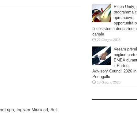
Ricoh Unity, i
programma 
apre nuove
opportunità p
l’ecosistema dei partner 
canale
22 Giugno 2026
Veeam premi
migliori partn
EMEA duran
il Partner
Advisory Council 2026 in
Portogallo
18 Giugno 2026
inet spa, Ingram Micro srl, Snt