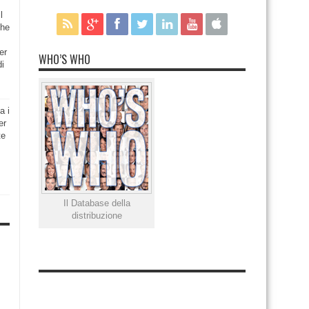
l
che
er
WHO’S WHO
di
a i
er
te
Il Database della
distribuzione