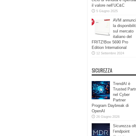
il valore nell’UC&C
5 Giugno 2025
AVM annunc
la disponibili
sul mercato
italiano del
FRITZ!Box 5690 Pro
Edition International
12 Settembre 2024
SICUREZZA
TrendAI è
Trusted Part
nel Cyber
Partner
Program Daybreak di
OpenAI
26 Giugno 2026
Sicurezza olt
l’endpoint