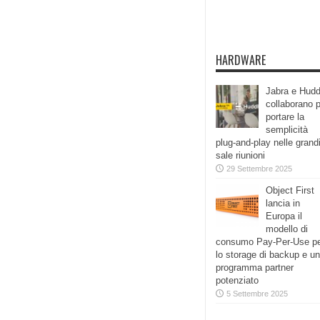
HARDWARE
Jabra e Hudd
collaborano 
portare la
semplicità
plug-and-play nelle grand
sale riunioni
29 Settembre 2025
Object First
lancia in
Europa il
modello di
consumo Pay-Per-Use p
lo storage di backup e un
programma partner
potenziato
5 Settembre 2025