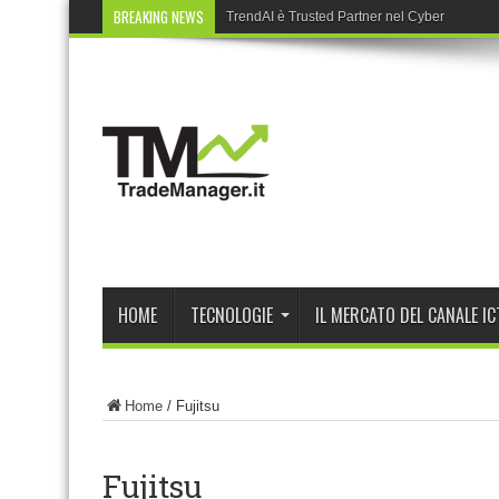
BREAKING NEWS
TrendAI è Trusted Partner nel Cyber Partne
HOME
TECNOLOGIE
IL MERCATO DEL CANALE IC
Home
/
Fujitsu
Fujitsu