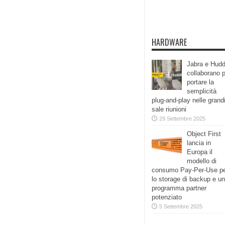
HARDWARE
Jabra e Hudd
collaborano 
portare la
semplicità
plug-and-play nelle grand
sale riunioni
29 Settembre 2025
Object First
lancia in
Europa il
modello di
consumo Pay-Per-Use p
lo storage di backup e un
programma partner
potenziato
5 Settembre 2025