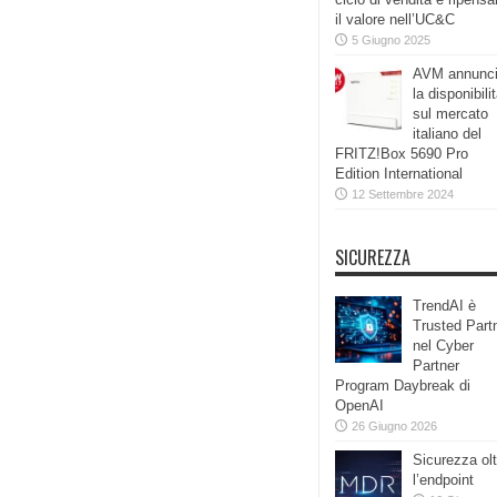
il valore nell’UC&C
5 Giugno 2025
AVM annunc
la disponibili
sul mercato
italiano del
FRITZ!Box 5690 Pro
Edition International
12 Settembre 2024
SICUREZZA
TrendAI è
Trusted Part
nel Cyber
Partner
Program Daybreak di
OpenAI
26 Giugno 2026
Sicurezza olt
l’endpoint