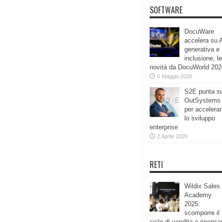
SOFTWARE
DocuWare
accelera su 
generativa e
inclusione, le
novità da DocuWorld 202
6 Maggio 2026
S2E punta s
OutSystems
per accelera
lo sviluppo
enterprise
2 Aprile 2026
RETI
Wildix Sales
Academy
2025:
scomporre il
ciclo di vendita e ripensa