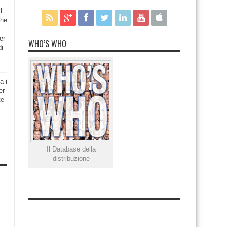
l
che
er
WHO’S WHO
di
a i
er
te
Il Database della
distribuzione