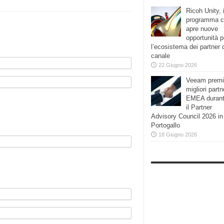
Ricoh Unity, i
programma 
apre nuove
opportunità p
l’ecosistema dei partner 
canale
22 Giugno 2026
Veeam premi
migliori partn
EMEA duran
il Partner
Advisory Council 2026 in
Portogallo
18 Giugno 2026