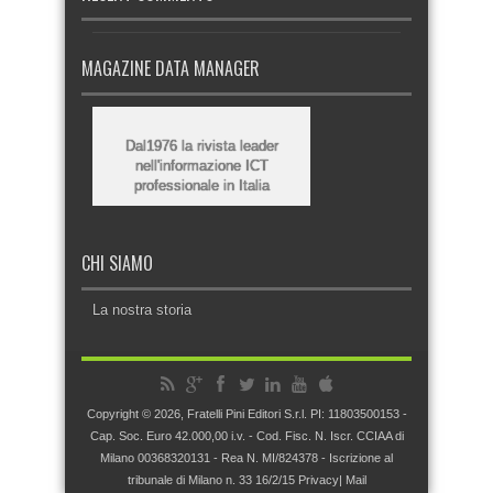
MAGAZINE DATA MANAGER
Dal1976 la rivista leader
nell'informazione ICT
professionale in Italia
CHI SIAMO
La nostra storia
Copyright © 2026, Fratelli Pini Editori S.r.l. PI: 11803500153 -
Cap. Soc. Euro 42.000,00 i.v. - Cod. Fisc. N. Iscr. CCIAA di
Milano 00368320131 - Rea N. MI/824378 - Iscrizione al
tribunale di Milano n. 33 16/2/15
Privacy
|
Mail