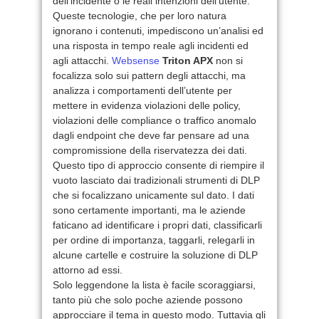
dell’incidente o le reali intenzioni dell’utente.
Queste tecnologie, che per loro natura
ignorano i contenuti, impediscono un’analisi ed
una risposta in tempo reale agli incidenti ed
agli attacchi.
Websense
Triton APX
non si
focalizza solo sui pattern degli attacchi, ma
analizza i comportamenti dell’utente per
mettere in evidenza violazioni delle policy,
violazioni delle compliance o traffico anomalo
dagli endpoint che deve far pensare ad una
compromissione della riservatezza dei dati.
Questo tipo di approccio consente di riempire il
vuoto lasciato dai tradizionali strumenti di DLP
che si focalizzano unicamente sul dato. I dati
sono certamente importanti, ma le aziende
faticano ad identificare i propri dati, classificarli
per ordine di importanza, taggarli, relegarli in
alcune cartelle e costruire la soluzione di DLP
attorno ad essi.
Solo leggendone la lista è facile scoraggiarsi,
tanto più che solo poche aziende possono
approcciare il tema in questo modo. Tuttavia gli