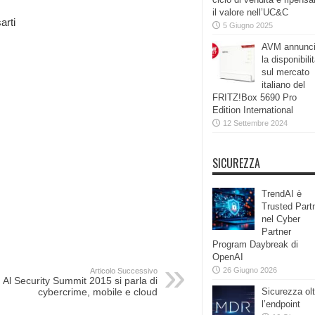
il valore nell’UC&C
arti
5 Giugno 2025
AVM annunc
la disponibili
sul mercato
italiano del
FRITZ!Box 5690 Pro
Edition International
12 Settembre 2024
SICUREZZA
TrendAI è
Trusted Part
nel Cyber
Partner
Program Daybreak di
OpenAI
26 Giugno 2026
Articolo Successivo
Al Security Summit 2015 si parla di
cybercrime, mobile e cloud
Sicurezza olt
l’endpoint