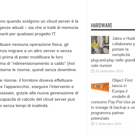
edono quando scelgono un cloud server è la
HARDWARE
genze attuali – sia che si tratti di memoria
nti per qualsiasi progetto IT.
Jabra e Hudd
collaborano 
tuare nessuna operazione fisica, gli
portare la
enza migrare a un altro server e senza
semplicità
 prima di poter modificare le loro
plug-and-play nelle grand
stema di “ridimensionamento a caldo” (hot
sale riunioni
tarne le risorse, quindi senza downtime.
29 Settembre 2025
 risorse, il fornitore doveva effettuare
Object First
lancia in
re l’apparecchio, eseguire l’intervento e
Europa il
passato, grazie alla nuova generazione di
modello di
capacità di calcolo del cloud server può
consumo Pay-Per-Use p
e senza tempi di inattività.
lo storage di backup e un
programma partner
potenziato
5 Settembre 2025