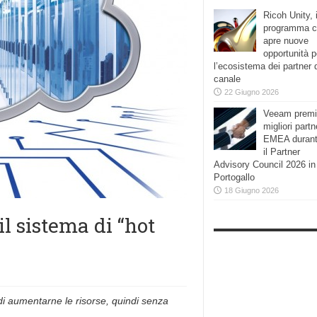
Ricoh Unity, i
programma 
apre nuove
opportunità p
l’ecosistema dei partner 
canale
22 Giugno 2026
Veeam premi
migliori partn
EMEA duran
il Partner
Advisory Council 2026 in
Portogallo
18 Giugno 2026
il sistema di “hot
di aumentarne le risorse, quindi senza