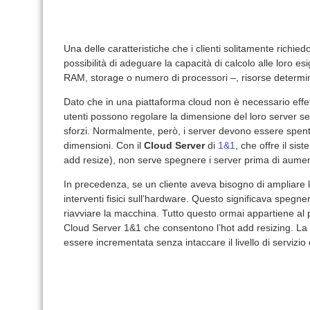
Una delle caratteristiche che i clienti solitamente richi
possibilità di adeguare la capacità di calcolo alle loro esi
RAM, storage o numero di processori –, risorse determina
Dato che in una piattaforma cloud non è necessario effet
utenti possono regolare la dimensione del loro server s
sforzi. Normalmente, però, i server devono essere spenti
dimensioni. Con il
Cloud Server
di
1&1
, che offre il si
add resize), non serve spegnere i server prima di aumen
In precedenza, se un cliente aveva bisogno di ampliare le
interventi fisici sull’hardware. Questo significava spegne
riavviare la macchina. Tutto questo ormai appartiene al 
Cloud Server 1&1 che consentono l’hot add resizing. La 
essere incrementata senza intaccare il livello di servizio 