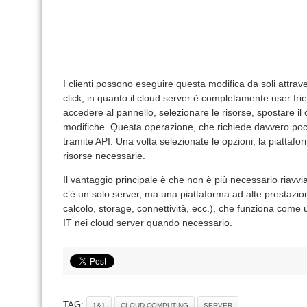
I clienti possono eseguire questa modifica da soli attraver
click, in quanto il cloud server è completamente user frie
accedere al pannello, selezionare le risorse, spostare i
modifiche. Questa operazione, che richiede davvero poc
tramite API. Una volta selezionate le opzioni, la piattaf
risorse necessarie.
Il vantaggio principale è che non è più necessario riavv
c’è un solo server, ma una piattaforma ad alte prestazio
calcolo, storage, connettività, ecc.), che funziona come u
IT nei cloud server quando necessario.
TAG:
1&1
CLOUD COMPUTING
SERVER