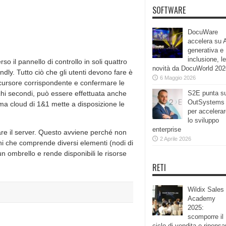
SOFTWARE
DocuWare
accelera su 
generativa e
inclusione, le
so il pannello di controllo in soli quattro
novità da DocuWorld 202
ndly. Tutto ciò che gli utenti devono fare è
6 Maggio 2026
l cursore corrispondente e confermare le
hi secondi, può essere effettuata anche
S2E punta s
OutSystems
orma cloud di 1&1 mette a disposizione le
per accelera
lo sviluppo
enterprise
iare il server. Questo avviene perché non
2 Aprile 2026
ni che comprende diversi elementi (nodi di
n ombrello e rende disponibili le risorse
RETI
Wildix Sales
Academy
2025:
scomporre il
ciclo di vendita e ripensa