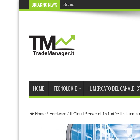
BREAKING NEWS
Sicurezza oltre l’endpoint
HOME
TECNOLOGIE
IL MERCATO DEL CANALE IC
Home
/
Hardware
/
Il Cloud Server di 1&1 offre il sistema 