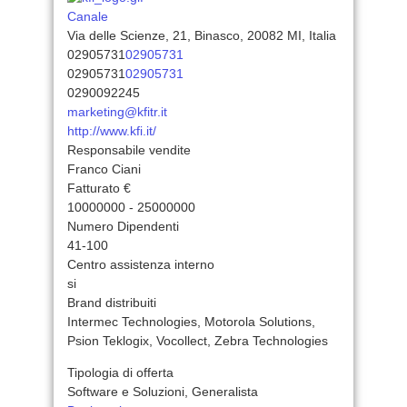
Canale
Via delle Scienze, 21, Binasco, 20082 MI, Italia
02905731
02905731
02905731
02905731
0290092245
marketing@kfitr.it
http://www.kfi.it/
Responsabile vendite
Franco Ciani
Fatturato €
10000000 - 25000000
Numero Dipendenti
41-100
Centro assistenza interno
si
Brand distribuiti
Intermec Technologies, Motorola Solutions,
Psion Teklogix, Vocollect, Zebra Technologies
Tipologia di offerta
Software e Soluzioni, Generalista