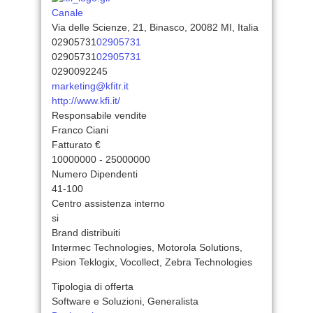
Canale
Via delle Scienze, 21, Binasco, 20082 MI, Italia
02905731
02905731
02905731
02905731
0290092245
marketing@kfitr.it
http://www.kfi.it/
Responsabile vendite
Franco Ciani
Fatturato €
10000000 - 25000000
Numero Dipendenti
41-100
Centro assistenza interno
si
Brand distribuiti
Intermec Technologies, Motorola Solutions,
Psion Teklogix, Vocollect, Zebra Technologies
Tipologia di offerta
Software e Soluzioni, Generalista