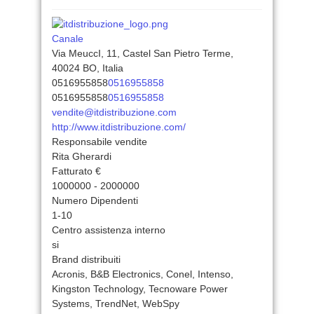
Canale
Via MeuccI, 11, Castel San Pietro Terme,
40024 BO, Italia
0516955858
0516955858
0516955858
0516955858
vendite@itdistribuzione.com
http://www.itdistribuzione.com/
Responsabile vendite
Rita Gherardi
Fatturato €
1000000 - 2000000
Numero Dipendenti
1-10
Centro assistenza interno
si
Brand distribuiti
Acronis, B&B Electronics, Conel, Intenso,
Kingston Technology, Tecnoware Power
Systems, TrendNet, WebSpy