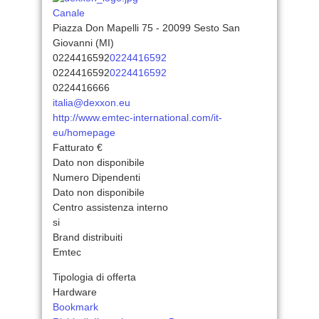
Canale
Piazza Don Mapelli 75 - 20099 Sesto San
Giovanni (MI)
0224416592
0224416592
0224416592
0224416592
0224416666
italia@dexxon.eu
http://www.emtec-international.com/it-
eu/homepage
Fatturato €
Dato non disponibile
Numero Dipendenti
Dato non disponibile
Centro assistenza interno
si
Brand distribuiti
Emtec
Tipologia di offerta
Hardware
Bookmark