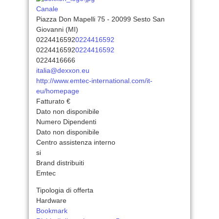
Canale
Piazza Don Mapelli 75 - 20099 Sesto San
Giovanni (MI)
0224416592
0224416592
0224416592
0224416592
0224416666
italia@dexxon.eu
http://www.emtec-international.com/it-
eu/homepage
Fatturato €
Dato non disponibile
Numero Dipendenti
Dato non disponibile
Centro assistenza interno
si
Brand distribuiti
Emtec
Tipologia di offerta
Hardware
Bookmark